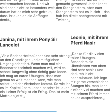
weitermachen konnte. Und wir
gemacht gewesen! Jeder kennt
sind noch nicht so besonders weit,
den Stangenstern, aber euer
darum hat es mich sehr gefreut,
Stangenstern hat es in sich – das
dass ihr auch an die Anfänger
hab ich direkt nachgemacht mit
denkt.
„
Twister.
„
Leonie
, mit ihrem
Janina
, mit ihrem Pony Sir
Pferd Nasir
Lancelot
„
Danke für die vielen
„
Viele Bodenarbeitsbücher sind sehr streng
tollen Übungen.
an den Grundlagen und am täglichen
Besonders die
Umgang orientiert. Wenn man mal eine
Übersichten von oben
Bodenarbeitseinheit machen will, wird es
sind sehr schick und
schnell langweilig ohne richtig gute Ideen.
dadurch leicht
Ich mag an euren Übungen, dass man
nachzubauen. Ich lege
genau so weit machen kann, wie man
mir gerne verschiedene
selbst und der Vierbeiner kommt. So wie ihr
Stangen hin, man kann
es im Kapitel übers Loben beschreibt: auch
einfach viel machen und
ein kleiner Erfolg ist ein Erfolg. Das ist mein
mit seinem Pferd immer
Motto ab jetzt!
„
neues ausprobieren.
„