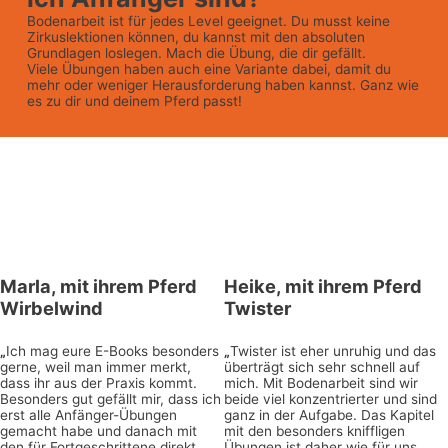
Bodenarbeit ist für jedes Level geeignet. Du musst keine
Zirkuslektionen können, du kannst mit den absoluten
Grundlagen loslegen. Mach die Übung, die dir gefällt.
Viele Übungen haben auch eine Variante dabei, damit du
mehr oder weniger Herausforderung haben kannst. Ganz wie
es zu dir und deinem Pferd passt!
Marla
, mit ihrem Pferd
Heike
, mit ihrem Pferd
Wirbelwind
Twister
„
Ich mag eure E-Books besonders
„
Twister ist eher unruhig und das
gerne, weil man immer merkt,
überträgt sich sehr schnell auf
dass ihr aus der Praxis kommt.
mich. Mit Bodenarbeit sind wir
Besonders gut gefällt mir, dass ich
beide viel konzentrierter und sind
erst alle Anfänger-Übungen
ganz in der Aufgabe. Das Kapitel
gemacht habe und danach mit
mit den besonders kniffligen
den für Fortgeschrittene direkt
Übungen ist daher wie für uns