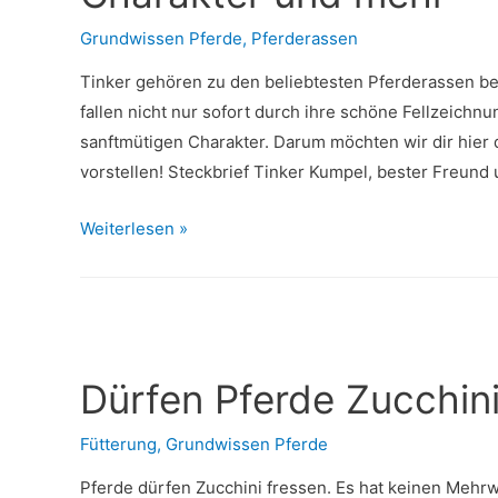
Grundwissen Pferde
,
Pferderassen
Tinker gehören zu den beliebtesten Pferderassen bei
fallen nicht nur sofort durch ihre schöne Fellzeichn
sanftmütigen Charakter. Darum möchten wir dir hier 
vorstellen! Steckbrief Tinker Kumpel, bester Freund
Wissenswertes
Weiterlesen »
über
Tinker
–
Steckbrief,
Charakter
Dürfen Pferde Zucchini
und
mehr
Fütterung
,
Grundwissen Pferde
Pferde dürfen Zucchini fressen. Es hat keinen Mehrwe