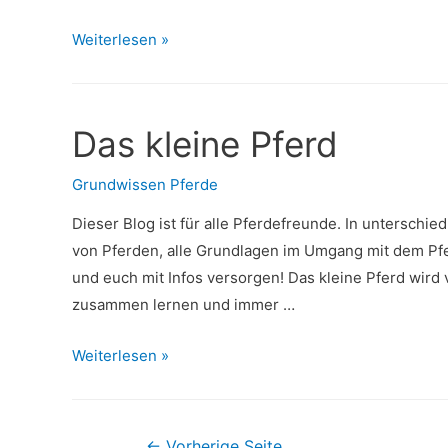
Pferd
Weiterlesen »
von
Box
in
Das kleine Pferd
Offenstall
umstellen
Grundwissen Pferde
Dieser Blog ist für alle Pferdefreunde. In unterschie
von Pferden, alle Grundlagen im Umgang mit dem Pf
und euch mit Infos versorgen! Das kleine Pferd wird 
zusammen lernen und immer …
Das
Weiterlesen »
kleine
Pferd
Beitragsnavigation
←
Vorherige Seite