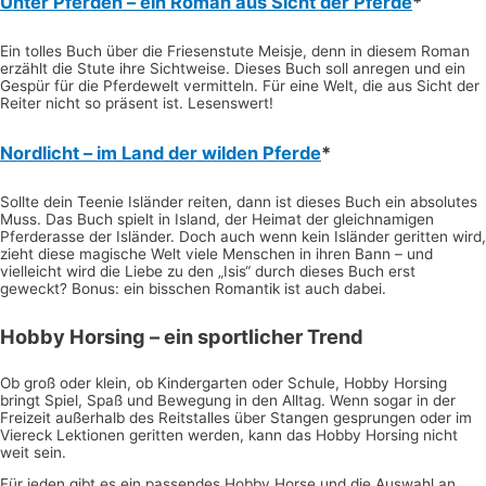
Unter Pferden – ein Roman aus Sicht der Pferde
*
Ein tolles Buch über die Friesenstute Meisje, denn in diesem Roman
erzählt die Stute ihre Sichtweise. Dieses Buch soll anregen und ein
Gespür für die Pferdewelt vermitteln. Für eine Welt, die aus Sicht der
Reiter nicht so präsent ist. Lesenswert!
Nordlicht – im Land der wilden Pferde
*
Sollte dein Teenie Isländer reiten, dann ist dieses Buch ein absolutes
Muss. Das Buch spielt in Island, der Heimat der gleichnamigen
Pferderasse der Isländer. Doch auch wenn kein Isländer geritten wird,
zieht diese magische Welt viele Menschen in ihren Bann – und
vielleicht wird die Liebe zu den „Isis“ durch dieses Buch erst
geweckt? Bonus: ein bisschen Romantik ist auch dabei.
Hobby Horsing – ein sportlicher Trend
Ob groß oder klein, ob Kindergarten oder Schule, Hobby Horsing
bringt Spiel, Spaß und Bewegung in den Alltag. Wenn sogar in der
Freizeit außerhalb des Reitstalles über Stangen gesprungen oder im
Viereck Lektionen geritten werden, kann das Hobby Horsing nicht
weit sein.
Für jeden gibt es ein passendes Hobby Horse und die Auswahl an