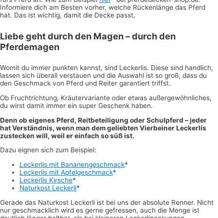
Informiere dich am Besten vorher, welche Rückenlänge das Pferd
hat. Das ist wichtig, damit die Decke passt.
Liebe geht durch den Magen – durch den
Pferdemagen
Womit du immer punkten kannst, sind Leckerlis. Diese sind handlich,
lassen sich überall verstauen und die Auswahl ist so groß, dass du
den Geschmack von Pferd und Reiter garantiert triffst.
Ob Fruchtrichtung, Kräutervariante oder etwas außergewöhnliches,
du wirst damit immer ein super Geschenk haben.
Denn ob eigenes Pferd, Reitbeteiligung oder Schulpferd – jeder
hat Verständnis, wenn man dem geliebten Vierbeiner Leckerlis
zustecken will, weil er einfach so süß ist.
Dazu eignen sich zum Beispiel:
Leckerlis mit Bananengeschmack
*
Leckerlis mit Apfelgeschmack
*
Leckerlis Kirsche
*
Naturkost Leckerli
*
Gerade das Naturkost Leckerli ist bei uns der absolute Renner. Nicht
nur geschmacklich wird es gerne gefressen, auch die Menge ist
deutlich länger haltbar, als bei kleineren Leckerlipackungen.