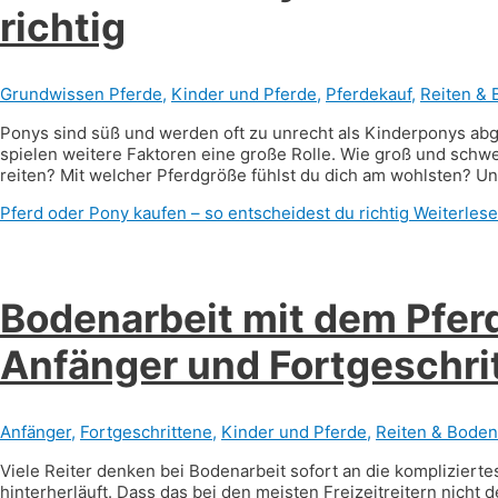
richtig
Grundwissen Pferde
,
Kinder und Pferde
,
Pferdekauf
,
Reiten & 
Ponys sind süß und werden oft zu unrecht als Kinderponys abg
spielen weitere Faktoren eine große Rolle. Wie groß und schwe
reiten? Mit welcher Pferdgröße fühlst du dich am wohlsten? Und
Pferd oder Pony kaufen – so entscheidest du richtig
Weiterlese
Bodenarbeit mit dem Pferd:
Anfänger und Fortgeschri
Anfänger
,
Fortgeschrittene
,
Kinder und Pferde
,
Reiten & Boden
Viele Reiter denken bei Bodenarbeit sofort an die komplizierte
hinterherläuft. Dass das bei den meisten Freizeitreitern nicht d