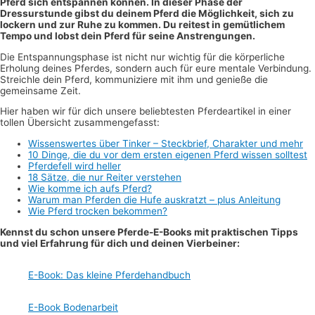
Pferd sich entspannen können. In dieser Phase der
Dressurstunde gibst du deinem Pferd die Möglichkeit, sich zu
lockern und zur Ruhe zu kommen. Du reitest in gemütlichem
Tempo und lobst dein Pferd für seine Anstrengungen.
Die Entspannungsphase ist nicht nur wichtig für die körperliche
Erholung deines Pferdes, sondern auch für eure mentale Verbindung.
Streichle dein Pferd, kommuniziere mit ihm und genieße die
gemeinsame Zeit.
Hier haben wir für dich unsere beliebtesten Pferdeartikel in einer
tollen Übersicht zusammengefasst:
Wissenswertes über Tinker – Steckbrief, Charakter und mehr
10 Dinge, die du vor dem ersten eigenen Pferd wissen solltest
Pferdefell wird heller
18 Sätze, die nur Reiter verstehen
Wie komme ich aufs Pferd?
Warum man Pferden die Hufe auskratzt – plus Anleitung
Wie Pferd trocken bekommen?
Kennst du schon unsere Pferde-E-Books mit praktischen Tipps
und viel Erfahrung für dich und deinen Vierbeiner:
E-Book: Das kleine Pferdehandbuch
E-Book Bodenarbeit