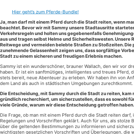
Hier geht’s zum Pferde-Bundle!
Ja, man darf mit einem Pferd durch die Stadt reiten, wenn 
beachtet. Bevor wir mit Sammy unsere Stadtausritte starteten,
Verkehrsregeln und holten uns gegebenenfalls Genehmigungen
aus und tragen selbst Helme und Sicherheitswesten. Unsere R
Reitwege und vermeiden belebte Straßen zu Stoßzeiten. Die
zunehmende Gelassenheit zeigen uns, dass sorgfältige Vorber
Stadt zu einem sicheren und freudigen Erlebnis machen.
Sammy ist ein wunderschöner, brauner Wallach, den wir vor dr
haben. Er ist ein sanftmütiges, intelligentes und treues Pferd, 
stets bereit, neue Abenteuer zu erleben. Wir haben ihn von Anfa
dem Land als auch in städtischen Umgebungen zurechtkommt.
Die Entscheidung, mit Sammy durch die Stadt zu reiten, kam 
gründlich recherchiert, um sicherzustellen, dass es sowohl fü
viele Gründe, warum wir diese Entscheidung getroffen haben
Die Frage, ob man mit einem Pferd durch die Stadt reiten darf,
Regelungen und Vorschriften geklärt. Auch für uns, als stolze
über die geltenden Bestimmungen zu informieren und sicherzust
wichtigsten gesetzlichen Vorschriften und Überlegungen, die w