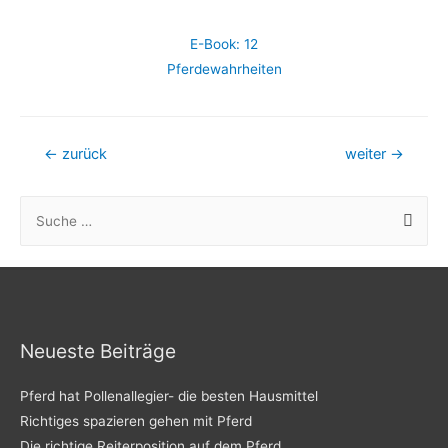
E-Book: 12
Pferdewahrheiten
Beitrags-
←
zurück
weiter
→
Navigation
S
u
c
h
e
n
Neueste Beiträge
n
Pferd hat Pollenallegier- die besten Hausmittel
a
Richtiges spazieren gehen mit Pferd
c
Die richtige Reiterposition auf dem Pferd