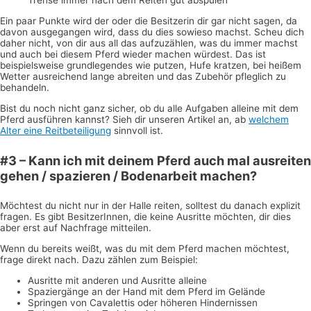
Trense immer nach dem Reiten gut abspülen
Ein paar Punkte wird der oder die Besitzerin dir gar nicht sagen, da
davon ausgegangen wird, dass du dies sowieso machst. Scheu dich
daher nicht, von dir aus all das aufzuzählen, was du immer machst
und auch bei diesem Pferd wieder machen würdest. Das ist
beispielsweise grundlegendes wie putzen, Hufe kratzen, bei heißem
Wetter ausreichend lange abreiten und das Zubehör pfleglich zu
behandeln.
Bist du noch nicht ganz sicher, ob du alle Aufgaben alleine mit dem
Pferd ausführen kannst? Sieh dir unseren Artikel an, ab
welchem
Alter eine Reitbeteiligung
sinnvoll ist.
#3 – Kann ich mit deinem Pferd auch mal ausreiten
gehen / spazieren / Bodenarbeit machen?
Möchtest du nicht nur in der Halle reiten, solltest du danach explizit
fragen. Es gibt BesitzerInnen, die keine Ausritte möchten, dir dies
aber erst auf Nachfrage mitteilen.
Wenn du bereits weißt, was du mit dem Pferd machen möchtest,
frage direkt nach. Dazu zählen zum Beispiel:
Ausritte mit anderen und Ausritte alleine
Spaziergänge an der Hand mit dem Pferd im Gelände
Springen von Cavalettis oder höheren Hindernissen