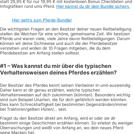
statt 29,95 € für nur 19,95 € mit kostenlosen Bonus Checklisten und
Infografiken rund ums Pferd.
Hier kannst du dir dein Bundle sichern.
Hier geht’s zum Pferde-Bundle!
Die wichtigsten Fragen an den Besitzer deiner neuen Reitbeteiligung
stellen die Weichen für eine schöne, gemeinsame Zeit. Wir besitzen
Pferde und waren viele, viele Jahre davor Reitbeteiligungen. Darum
können wir deine Sichtweise und auch die der Pferdebesitzer
verstehen und wollen dir 10 Fragen mitgeben, die du dem
Pferdebesitzer am Anfang stellen solltest.
#1 – Was kannst du mir über die typischen
Verhaltensweisen deines Pferdes erzählen?
Der Besitzer des Pferdes kennt seinen Vierbeiner in-und-auswendig.
Daher kann er dir genau erzählen, welche typischen
Verhaltensweisen auf dich zukommen (könnten). Besonders wichtig
sind zum Beispiel Unarten, die für dich gefährlich werden könnten.
Dies kann Schreckhaftigkeit bei bestimmten Gegenständen/immer
bei Traktoren/gelben Hüten/… sein.
Fragst du den Besitzer direkt am Anfang, wird er oder sie dir
bestimmt einige Geschichten erzählen können. So erlebst du weniger
Überraschungen und weißt von Anfang an, wo dein neues Pferd
seine Macken hat.