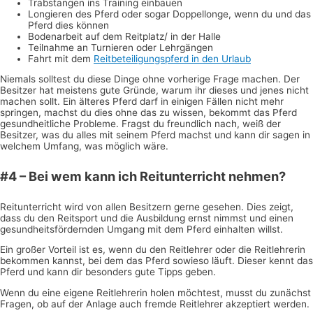
Trabstangen ins Training einbauen
Longieren des Pferd oder sogar Doppellonge, wenn du und das
Pferd dies können
Bodenarbeit auf dem Reitplatz/ in der Halle
Teilnahme an Turnieren oder Lehrgängen
Fahrt mit dem
Reitbeteiligungspferd in den Urlaub
Niemals solltest du diese Dinge ohne vorherige Frage machen. Der
Besitzer hat meistens gute Gründe, warum ihr dieses und jenes nicht
machen sollt. Ein älteres Pferd darf in einigen Fällen nicht mehr
springen, machst du dies ohne das zu wissen, bekommt das Pferd
gesundheitliche Probleme. Fragst du freundlich nach, weiß der
Besitzer, was du alles mit seinem Pferd machst und kann dir sagen in
welchem Umfang, was möglich wäre.
#4 – Bei wem kann ich Reitunterricht nehmen?
Reitunterricht wird von allen Besitzern gerne gesehen. Dies zeigt,
dass du den Reitsport und die Ausbildung ernst nimmst und einen
gesundheitsfördernden Umgang mit dem Pferd einhalten willst.
Ein großer Vorteil ist es, wenn du den Reitlehrer oder die Reitlehrerin
bekommen kannst, bei dem das Pferd sowieso läuft. Dieser kennt das
Pferd und kann dir besonders gute Tipps geben.
Wenn du eine eigene Reitlehrerin holen möchtest, musst du zunächst
Fragen, ob auf der Anlage auch fremde Reitlehrer akzeptiert werden.