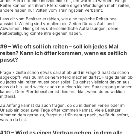
Jedes Pferd hat eine individuelle Zeit, um warm zu werden. Einige
Reiter können mit ihrem Pferd keine engen Wendungen mehr reiten,
andere haben nur Volten vom Trainingsplan verbannt.
Lass dir vom Besitzer erzählen, wie eine typische Reitstunde
aussieht. Wichtig sind vor allem die Zeiten für das Auf- und
Abwärmen. Hier gibt es unterschiedliche Auffassungen, deine
Reitbeteiligung könnte ihre eigenen haben.
#9 – Wie oft soll ich reiten – soll ich jedes Mal
reiten? Kann ich öfter kommen, wenn es zeitlich
passt?
Frage 7 zielte schon etwas darauf ab und in Frage 3 hast du schon
abgeklopft, was du mit deinem Pferd machen darfst. Frage daher, ob
du jedes Mal reiten musst oder sollst. Du gehst vielleicht davon aus,
dass du hin- und wieder auch nur einen kleinen Spaziergang machen
kannst. Dem Pferdebesitzer ist dies erst klar, wenn du es wirklich
mitteilst.
Zu Anfang kannst du auch fragen, ob du in deinen Ferien oder im
Urlaub ein oder zwei Tage öfter kommen kannst. Viele Besitzer
stimmen dem gerne zu, fragst du früh genug nach, weißt du sofort,
woran du bist.
#10 – Wird es einen Vertrag geben, in dem alle