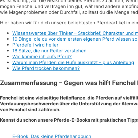
Es ist wichtig, auf die Reaktion deines Pferdes zu achten, wenn
mögen Fenchel und vertragen ihn gut, während andere empfindl
wie Magenproblemen oder Durchfall, solltest du die Menge red
Hier haben wir für dich unsere beliebtesten Pferdeartikel in e
Wissenswertes über Tinker – Steckbrief, Charakter und 
10 Dinge, die du vor dem ersten eigenen Pferd wissen sol
Pferdefell wird heller
18 Sätze, die nur Reiter verstehen
Wie komme ich aufs Pferd?
Warum man Pferden die Hufe auskratzt – plus Anleitung
Wie Pferd trocken bekommen?
Zusammenfassung – Gegen was hilft Fenchel 
Fenchel ist eine vielseitige Heilpflanze, die Pferden auf vie
Verdauungsbeschwerden über die Unterstützung der Atemwege
von Fenchel sind zahlreich.
Kennst du schon unsere Pferde-E-Books mit praktischen Tipps 
E-Book: Das kleine Pferdehandbuch