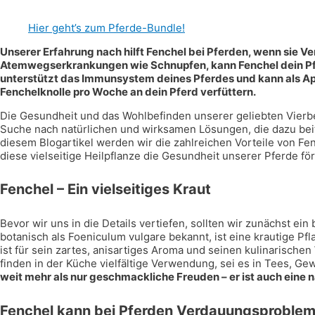
Hier geht’s zum Pferde-Bundle!
Unserer Erfahrung nach hilft Fenchel bei Pferden, wenn sie
Atemwegserkrankungen wie Schnupfen, kann Fenchel dein Pfe
unterstützt das Immunsystem deines Pferdes und kann als Appe
Fenchelknolle pro Woche an dein Pferd verfüttern.
Die Gesundheit und das Wohlbefinden unserer geliebten Vierbei
Suche nach natürlichen und wirksamen Lösungen, die dazu beit
diesem Blogartikel werden wir die zahlreichen Vorteile von Fe
diese vielseitige Heilpflanze die Gesundheit unserer Pferde fö
Fenchel – Ein vielseitiges Kraut
Bevor wir uns in die Details vertiefen, sollten wir zunächst ei
botanisch als Foeniculum vulgare bekannt, ist eine krautige Pf
ist für sein zartes, anisartiges Aroma und seinen kulinarische
finden in der Küche vielfältige Verwendung, sei es in Tees, 
weit mehr als nur geschmackliche Freuden – er ist auch eine n
Fenchel kann bei Pferden Verdauungsproblem