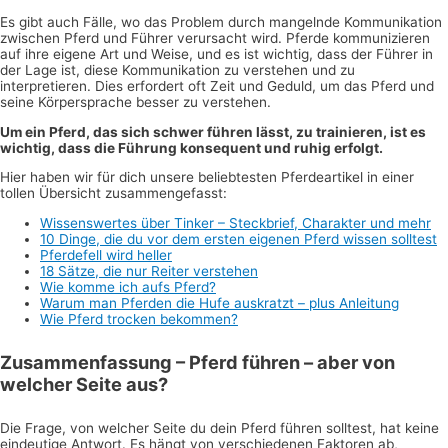
Es gibt auch Fälle, wo das Problem durch mangelnde Kommunikation
zwischen Pferd und Führer verursacht wird. Pferde kommunizieren
auf ihre eigene Art und Weise, und es ist wichtig, dass der Führer in
der Lage ist, diese Kommunikation zu verstehen und zu
interpretieren. Dies erfordert oft Zeit und Geduld, um das Pferd und
seine Körpersprache besser zu verstehen.
Um ein Pferd, das sich schwer führen lässt, zu trainieren, ist es
wichtig, dass die Führung konsequent und ruhig erfolgt.
Hier haben wir für dich unsere beliebtesten Pferdeartikel in einer
tollen Übersicht zusammengefasst:
Wissenswertes über Tinker – Steckbrief, Charakter und mehr
10 Dinge, die du vor dem ersten eigenen Pferd wissen solltest
Pferdefell wird heller
18 Sätze, die nur Reiter verstehen
Wie komme ich aufs Pferd?
Warum man Pferden die Hufe auskratzt – plus Anleitung
Wie Pferd trocken bekommen?
Zusammenfassung – Pferd führen – aber von
welcher Seite aus?
Die Frage, von welcher Seite du dein Pferd führen solltest, hat keine
eindeutige Antwort. Es hängt von verschiedenen Faktoren ab,