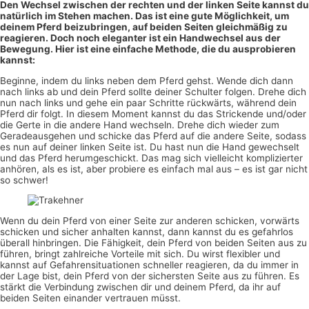
Den Wechsel zwischen der rechten und der linken Seite kannst du
natürlich im Stehen machen. Das ist eine gute Möglichkeit, um
deinem Pferd beizubringen, auf beiden Seiten gleichmäßig zu
reagieren. Doch noch eleganter ist ein Handwechsel aus der
Bewegung. Hier ist eine einfache Methode, die du ausprobieren
kannst:
Beginne, indem du links neben dem Pferd gehst. Wende dich dann
nach links ab und dein Pferd sollte deiner Schulter folgen. Drehe dich
nun nach links und gehe ein paar Schritte rückwärts, während dein
Pferd dir folgt. In diesem Moment kannst du das Strickende und/oder
die Gerte in die andere Hand wechseln. Drehe dich wieder zum
Geradeausgehen und schicke das Pferd auf die andere Seite, sodass
es nun auf deiner linken Seite ist. Du hast nun die Hand gewechselt
und das Pferd herumgeschickt. Das mag sich vielleicht komplizierter
anhören, als es ist, aber probiere es einfach mal aus – es ist gar nicht
so schwer!
Wenn du dein Pferd von einer Seite zur anderen schicken, vorwärts
schicken und sicher anhalten kannst, dann kannst du es gefahrlos
überall hinbringen. Die Fähigkeit, dein Pferd von beiden Seiten aus zu
führen, bringt zahlreiche Vorteile mit sich. Du wirst flexibler und
kannst auf Gefahrensituationen schneller reagieren, da du immer in
der Lage bist, dein Pferd von der sichersten Seite aus zu führen. Es
stärkt die Verbindung zwischen dir und deinem Pferd, da ihr auf
beiden Seiten einander vertrauen müsst.