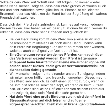
Sollte dir dein Pferd auf Schritt und Tritt folgen und immer wieder
deine Nähe suchen, zeigt es, dass dein Pferd großes Vertrauen zu dir
hat und sehr zufrieden sowie glücklich ist. Ebenso ist ein leichtes
Brummeln oder das Ablecken der Hand bei der Begrüßung ein wahres
Freundschaftszeichen.
Dass dich dein Pferd sehr zufrieden ist, kann es auf verschiedenen
Weisen zeigen. Hier haben wir ein paar Situationen für dich, woran du
erkennst, dass dein Pferd sehr zufrieden und glücklich ist.
Bei der Begrüßung kommt dein Pferd von alleine zu dir und
beschnuppert im idealen Fall noch deine Hand. Ebenso kann
dein Pferd zur Begrüßung auch leicht brummeln oder wiehern,
welches auch ein Signal von Vertrautheit ist.
Eine Zuneigung vonseiten deines Pferdes kann auch über
das Vertrauen gezeigt werden. Dein Pferd ist genauso
entspannt beim Ausritt mit dir alleine wie auf der Koppel mit
seiner Herde? Dieses ist ein großer Vertrauensbeweis und
du hast alles richtig gemacht.
Wir Menschen zeigen untereinander unsere Zuneigung, indem
wir miteinander höflich und freundlich umgehen. Dieses macht
das Pferd sehr ähnlich. Es geht einen Schritt zurück, wenn du
bei ihm bist oder es senkt den Kopf, während du beim Putzen
bist. All dieses sind kleine Höflichkeiten von deinem Pferd aus
und zeigt dir, dass dein Pferd dich sehr gerne hat.
Hat dein Pferd eine große Bindung zu dir, wird dein Pferd in
Stresssituationen auf dich hören und auf deine
Körpersprache achten. Bleibst du in brenzligen Situationen