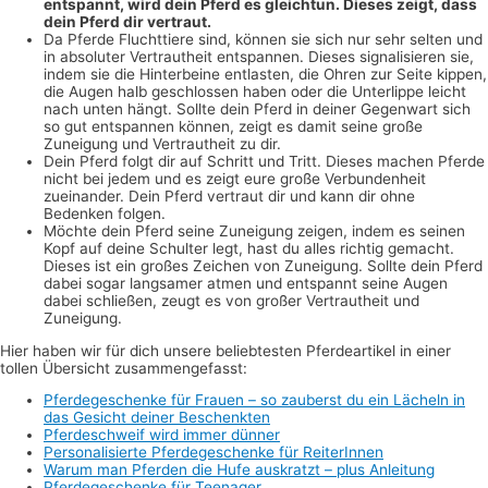
entspannt, wird dein Pferd es gleichtun. Dieses zeigt, dass
dein Pferd dir vertraut.
Da Pferde Fluchttiere sind, können sie sich nur sehr selten und
in absoluter Vertrautheit entspannen. Dieses signalisieren sie,
indem sie die Hinterbeine entlasten, die Ohren zur Seite kippen,
die Augen halb geschlossen haben oder die Unterlippe leicht
nach unten hängt. Sollte dein Pferd in deiner Gegenwart sich
so gut entspannen können, zeigt es damit seine große
Zuneigung und Vertrautheit zu dir.
Dein Pferd folgt dir auf Schritt und Tritt. Dieses machen Pferde
nicht bei jedem und es zeigt eure große Verbundenheit
zueinander. Dein Pferd vertraut dir und kann dir ohne
Bedenken folgen.
Möchte dein Pferd seine Zuneigung zeigen, indem es seinen
Kopf auf deine Schulter legt, hast du alles richtig gemacht.
Dieses ist ein großes Zeichen von Zuneigung. Sollte dein Pferd
dabei sogar langsamer atmen und entspannt seine Augen
dabei schließen, zeugt es von großer Vertrautheit und
Zuneigung.
Hier haben wir für dich unsere beliebtesten Pferdeartikel in einer
tollen Übersicht zusammengefasst:
Pferdegeschenke für Frauen – so zauberst du ein Lächeln in
das Gesicht deiner Beschenkten
Pferdeschweif wird immer dünner
Personalisierte Pferdegeschenke für ReiterInnen
Warum man Pferden die Hufe auskratzt – plus Anleitung
Pferdegeschenke für Teenager