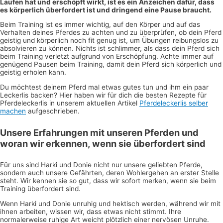
Laufen hat und erschöpft wirkt, ist es ein Anzeichen dafür, dass
es körperlich überfordert ist und dringend eine Pause braucht.
Beim Training ist es immer wichtig, auf den Körper und auf das
Verhalten deines Pferdes zu achten und zu überprüfen, ob dein Pferd
geistig und körperlich noch fit genug ist, um Übungen reibungslos zu
absolvieren zu können. Nichts ist schlimmer, als dass dein Pferd sich
beim Training verletzt aufgrund von Erschöpfung. Achte immer auf
genügend Pausen beim Training, damit dein Pferd sich körperlich und
geistig erholen kann.
Du möchtest deinem Pferd mal etwas gutes tun und ihm ein paar
Leckerlis backen? Hier haben wir für dich die besten Rezepte für
Pferdeleckerlis in unserem aktuellen Artikel
Pferdeleckerlis selber
machen
aufgeschrieben.
Unsere Erfahrungen mit unseren Pferden und
woran wir erkennen, wenn sie überfordert sind
Für uns sind Harki und Donie nicht nur unsere geliebten Pferde,
sondern auch unsere Gefährten, deren Wohlergehen an erster Stelle
steht. Wir kennen sie so gut, dass wir sofort merken, wenn sie beim
Training überfordert sind.
Wenn Harki und Donie unruhig und hektisch werden, während wir mit
ihnen arbeiten, wissen wir, dass etwas nicht stimmt. Ihre
normalerweise ruhige Art weicht plötzlich einer nervösen Unruhe.