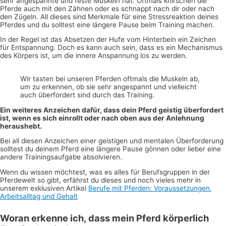
sehr angespannte und feste Muskeln hat. Oftmals knirschen die
Pferde auch mit den Zähnen oder es schnappt nach dir oder nach
den Zügeln. All dieses sind Merkmale für eine Stressreaktion deines
Pferdes und du solltest eine längere Pause beim Training machen.
In der Regel ist das Absetzen der Hufe vom Hinterbein ein Zeichen
für Entspannung. Doch es kann auch sein, dass es ein Mechanismus
des Körpers ist, um die innere Anspannung los zu werden.
Wir tasten bei unseren Pferden oftmals die Muskeln ab,
um zu erkennen, ob sie sehr angespannt und vielleicht
auch überfordert sind durch das Training.
Ein weiteres Anzeichen dafür, dass dein Pferd geistig überfordert
ist, wenn es sich einrollt oder nach oben aus der Anlehnung
heraushebt.
Bei all diesen Anzeichen einer geistigen und mentalen Überforderung
solltest du deinem Pferd eine längere Pause gönnen oder lieber eine
andere Trainingsaufgabe absolvieren.
Wenn du wissen möchtest, was es alles für Berufsgruppen in der
Pferdewelt so gibt, erfährst du dieses und noch vieles mehr in
unserem exklusiven Artikel
Berufe mit Pferden: Voraussetzungen,
Arbeitsalltag und Gehalt
Woran erkenne ich, dass mein Pferd körperlich