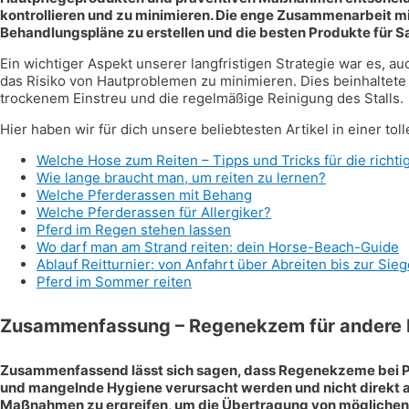
kontrollieren und zu minimieren. Die enge Zusammenarbeit mi
Behandlungspläne zu erstellen und die besten Produkte für 
Ein wichtiger Aspekt unserer langfristigen Strategie war es, a
das Risiko von Hautproblemen zu minimieren. Dies beinhaltet
trockenem Einstreu und die regelmäßige Reinigung des Stalls.
Hier haben wir für dich unsere beliebtesten Artikel in einer t
Welche Hose zum Reiten – Tipps und Tricks für die richti
Wie lange braucht man, um reiten zu lernen?
Welche Pferderassen mit Behang
Welche Pferderassen für Allergiker?
Pferd im Regen stehen lassen
Wo darf man am Strand reiten: dein Horse-Beach-Guide
Ablauf Reitturnier: von Anfahrt über Abreiten bis zur Sie
Pferd im Sommer reiten
Zusammenfassung – Regenekzem für andere 
Zusammenfassend lässt sich sagen, dass Regenekzeme bei P
und mangelnde Hygiene verursacht werden und nicht direkt an
Maßnahmen zu ergreifen, um die Übertragung von möglichen E