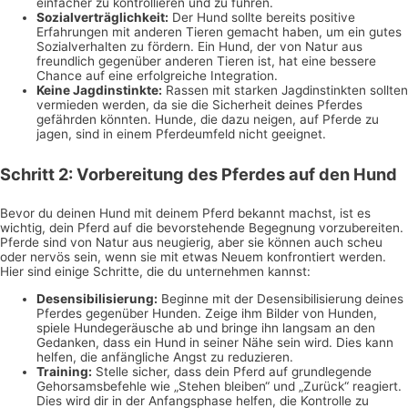
einfacher zu kontrollieren und zu führen.
Sozialverträglichkeit:
Der Hund sollte bereits positive
Erfahrungen mit anderen Tieren gemacht haben, um ein gutes
Sozialverhalten zu fördern. Ein Hund, der von Natur aus
freundlich gegenüber anderen Tieren ist, hat eine bessere
Chance auf eine erfolgreiche Integration.
Keine Jagdinstinkte:
Rassen mit starken Jagdinstinkten sollten
vermieden werden, da sie die Sicherheit deines Pferdes
gefährden könnten. Hunde, die dazu neigen, auf Pferde zu
jagen, sind in einem Pferdeumfeld nicht geeignet.
Schritt 2: Vorbereitung des Pferdes auf den Hund
Bevor du deinen Hund mit deinem Pferd bekannt machst, ist es
wichtig, dein Pferd auf die bevorstehende Begegnung vorzubereiten.
Pferde sind von Natur aus neugierig, aber sie können auch scheu
oder nervös sein, wenn sie mit etwas Neuem konfrontiert werden.
Hier sind einige Schritte, die du unternehmen kannst:
Desensibilisierung:
Beginne mit der Desensibilisierung deines
Pferdes gegenüber Hunden. Zeige ihm Bilder von Hunden,
spiele Hundegeräusche ab und bringe ihn langsam an den
Gedanken, dass ein Hund in seiner Nähe sein wird. Dies kann
helfen, die anfängliche Angst zu reduzieren.
Training:
Stelle sicher, dass dein Pferd auf grundlegende
Gehorsamsbefehle wie „Stehen bleiben“ und „Zurück“ reagiert.
Dies wird dir in der Anfangsphase helfen, die Kontrolle zu