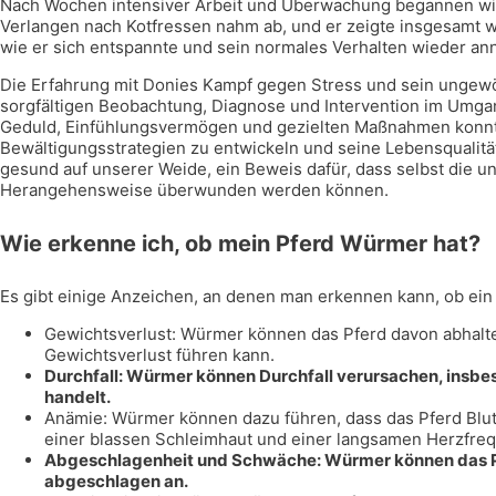
Nach Wochen intensiver Arbeit und Überwachung begannen wir a
Verlangen nach Kotfressen nahm ab, und er zeigte insgesamt 
wie er sich entspannte und sein normales Verhalten wieder an
Die Erfahrung mit Donies Kampf gegen Stress und sein ungewöh
sorgfältigen Beobachtung, Diagnose und Intervention im Umgan
Geduld, Einfühlungsvermögen und gezielten Maßnahmen konnte
Bewältigungsstrategien zu entwickeln und seine Lebensqualität
gesund auf unserer Weide, ein Beweis dafür, dass selbst die 
Herangehensweise überwunden werden können.
Wie erkenne ich, ob mein Pferd Würmer hat?
Es gibt einige Anzeichen, an denen man erkennen kann, ob ein
Gewichtsverlust: Würmer können das Pferd davon abhalt
Gewichtsverlust führen kann.
Durchfall: Würmer können Durchfall verursachen, insb
handelt.
Anämie: Würmer können dazu führen, dass das Pferd Blut 
einer blassen Schleimhaut und einer langsamen Herzfre
Abgeschlagenheit und Schwäche: Würmer können das Pf
abgeschlagen an.