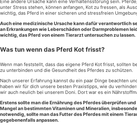
Eine andere Ursache kann eine Verhaltensstörung sein. Pferde, 
unter Stress stehen, können anfangen, Kot zu fressen, als Ausdr
wichtig, das Pferd in einer sicheren und stressfreien Umgebun
Auch eine medizinische Ursache kann dafür verantwortlich sei
an Erkrankungen wie Leberschäden oder Darmproblemen leiden,
wichtig, das Pferd von einem Tierarzt untersuchen zu lassen.
Was tun wenn das Pferd Kot frisst?
Wenn man feststellt, dass das eigene Pferd Kot frisst, sollte
zu unterbinden und die Gesundheit des Pferdes zu schützen.
Nach unserer Erfahrung kannst du ein paar Dinge beachten und s
haben wir für dich unsere besten Praxistipps, wie du verhinder
wir auch neulich bei unserem Doni. Dort war es ein Nährstoffm
Erstens sollte man die Ernährung des Pferdes überprüfen und s
Mangel an bestimmten Vitaminen und Mineralien, insbesonder
notwendig, sollte man das Futter des Pferdes mit einem Tier
gegebenenfalls anpassen.