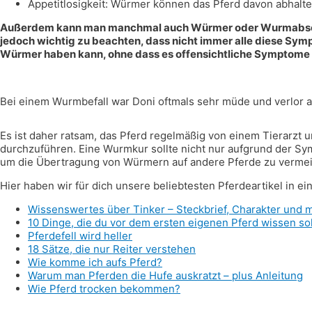
Appetitlosigkeit: Würmer können das Pferd davon abhalten
Außerdem kann man manchmal auch Würmer oder Wurmabschnit
jedoch wichtig zu beachten, dass nicht immer alle diese Sym
Würmer haben kann, ohne dass es offensichtliche Symptome 
Bei einem Wurmbefall war Doni oftmals sehr müde und verlor 
Es ist daher ratsam, das Pferd regelmäßig von einem Tierarz
durchzuführen. Eine Wurmkur sollte nicht nur aufgrund der S
um die Übertragung von Würmern auf andere Pferde zu vermei
Hier haben wir für dich unsere beliebtesten Pferdeartikel in e
Wissenswertes über Tinker – Steckbrief, Charakter und 
10 Dinge, die du vor dem ersten eigenen Pferd wissen sol
Pferdefell wird heller
18 Sätze, die nur Reiter verstehen
Wie komme ich aufs Pferd?
Warum man Pferden die Hufe auskratzt – plus Anleitung
Wie Pferd trocken bekommen?