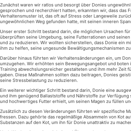
Zunächst waren wir ratlos und besorgt über Donies ungewöhnl
gesprochen und recherchiert hatten, erkannten wir, dass das 
Verhaltensmuster ist, das oft auf Stress oder Langeweile zurüc
ungewöhnlichen Weg gefunden hatte, mit seinen inneren Sp
Unser erster Schritt bestand darin, die möglichen Ursachen für
überprüften seine Umgebung, seine Futterrationen und seinen 
und zu reduzieren. Wir wollten sicherstellen, dass Donie ein 
ihm zu helfen, seine ungesunde Bewältigungsmechanismen zu
Darüber hinaus führten wir Verhaltensänderungen ein, um Donie
umzugehen. Wir erhöhten sein Bewegungsangebot und boten i
Training abwechslungsreicher gestalteten und ihm mehr Zeit für
gaben. Diese Maßnahmen sollten dazu beitragen, Donies geisti
seine Stressbelastung zu reduzieren.
Ein weiterer wichtiger Schritt bestand darin, Donie eine ausg
und ihm genügend Ballaststoffe und Nährstoffe zur Verfügung st
und hochwertiges Futter erhielt, um seinen Magen zu füllen un
Zusätzlich zu diesen Veränderungen führten wir spezifische M
fressen. Dazu gehörte das regelmäßige Absammeln von Kot au
Substanzen auf den Kot, um ihn für Donie unattraktiv zu mache