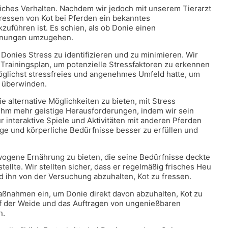
iches Verhalten. Nachdem wir jedoch mit unserem Tierarzt
Fressen von Kot bei Pferden ein bekanntes
kzuführen ist. Es schien, als ob Donie einen
annungen umzugehen.
 Donies Stress zu identifizieren und zu minimieren. Wir
Trainingsplan, um potenzielle Stressfaktoren zu erkennen
möglichst stressfreies und angenehmes Umfeld hatte, um
 überwinden.
 alternative Möglichkeiten zu bieten, mit Stress
hm mehr geistige Herausforderungen, indem wir sein
 interaktive Spiele und Aktivitäten mit anderen Pferden
ge und körperliche Bedürfnisse besser zu erfüllen und
ewogene Ernährung zu bieten, die seine Bedürfnisse deckte
ellte. Wir stellten sicher, dass er regelmäßig frisches Heu
d ihn von der Versuchung abzuhalten, Kot zu fressen.
aßnahmen ein, um Donie direkt davon abzuhalten, Kot zu
f der Weide und das Auftragen von ungenießbaren
n.