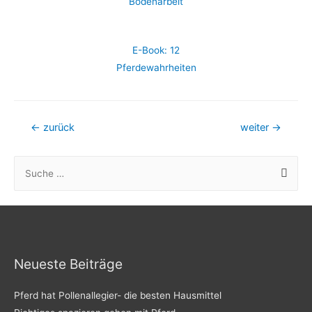
Bodenarbeit
E-Book: 12
Pferdewahrheiten
Beitrags-
←
zurück
weiter
→
Navigation
S
u
c
h
e
n
Neueste Beiträge
n
Pferd hat Pollenallegier- die besten Hausmittel
a