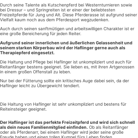
Durch seine Talente als Kutschenpferd bei Westernturnieren sowie
bei Dressur – und Springreiten ist er einer der beliebtesten
Freizeitpferde für Jung und Alt. Diese Pferderasse ist aufgrund seiner
Vielfalt kaum noch aus dem Pferdesport wegzudenken.
Auch durch seinen sanftmütigen und arbeitswilligen Charakter ist er
eine große Bereicherung für jeden Reiter.
Aufgrund seiner innerlichen und äußerlichen Gelassenheit und
seinem starken Körperbau wird der Haflinger gerne auch als
Therapiepferd eingesetzt.
Die Haltung und Pflege bei Haflinger ist unkompliziert und auch für
Reitanfänger bestens geeignet. Sie lieben es, mit ihren Artgenossen
in einem großen Offenstall zu leben.
Nur bei der Fütterung sollte ein kritisches Auge dabei sein, da der
Haflinger leicht zu Übergewicht tendiert.
Die Haltung von Haflinger ist sehr unkompliziert und bestens für
Reiteinsteiger geeignet.
Der Haflinger ist das perfekte Freizeitpferd und wird sich schnell
als dein neues Familienmitglied einfinden.
Ob als Reitanfänger
oder als Pferdenarr, bei einem Haflinger wird jeder seine große
Freude haben und einen tollen Kumpel fürs Leben finden.