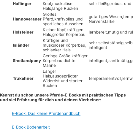
Haflinger
Kopf,muskulöser
sehr fleißig,robust und 
Hals,lange Rücken
Großes
gutartiges Wesen,temp
Hannoveraner
Pferd,kraftvolles und
Nervenstärke
sportliches Aussehen
Kleiner Kopf,kräftigen
Holsteiner
lernbereit,mutig und ru
Hals,großer Körperbau
Kräftiger und
sehr selbstständig,sel
Isländer
muskulöser Körperbau,
intelligent
schlanker Hals
Geringe Größe,kräftiger
Shetlandpony
Körperbau,dichte
intelligent,sanftmütig,g
Mähne
Langer
Hals,ausgeprägter
Trakehner
temperamentvoll,lernwi
Widerrist und starker
Rücken
Kennst du schon unsere Pferde-E-Books mit praktischen Tipps
und viel Erfahrung für dich und deinen Vierbeiner:
E-Book: Das kleine Pferdehandbuch
E-Book Bodenarbeit