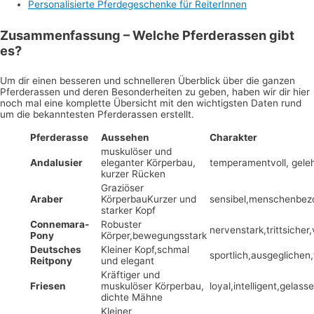
Personalisierte Pferdegeschenke für ReiterInnen
Zusammenfassung – Welche Pferderassen gibt
es?
Um dir einen besseren und schnelleren Überblick über die ganzen
Pferderassen und deren Besonderheiten zu geben, haben wir dir hier
noch mal eine komplette Übersicht mit den wichtigsten Daten rund
um die bekanntesten Pferderassen erstellt.
Pferderasse
Aussehen
Charakter
muskulöser und
Andalusier
eleganter Körperbau,
temperamentvoll, geleh
kurzer Rücken
Graziöser
Araber
KörperbauKurzer und
sensibel,menschenbez
starker Kopf
Connemara-
Robuster
nervenstark,trittsicher,v
Pony
Körper,bewegungsstark
Deutsches
Kleiner Kopf,schmal
sportlich,ausgeglichen
Reitpony
und elegant
Kräftiger und
Friesen
muskulöser Körperbau,
loyal,intelligent,gelass
dichte Mähne
Kleiner