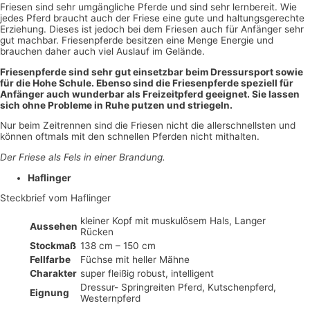
Friesen sind sehr umgängliche Pferde und sind sehr lernbereit. Wie
jedes Pferd braucht auch der Friese eine gute und haltungsgerechte
Erziehung. Dieses ist jedoch bei dem Friesen auch für Anfänger sehr
gut machbar. Friesenpferde besitzen eine Menge Energie und
brauchen daher auch viel Auslauf im Gelände.
Friesenpferde sind sehr gut einsetzbar beim Dressursport sowie
für die Hohe Schule. Ebenso sind die Friesenpferde speziell für
Anfänger auch wunderbar als Freizeitpferd geeignet. Sie lassen
sich ohne Probleme in Ruhe putzen und striegeln.
Nur beim Zeitrennen sind die Friesen nicht die allerschnellsten und
können oftmals mit den schnellen Pferden nicht mithalten.
Der Friese als Fels in einer Brandung.
Haflinger
Steckbrief vom Haflinger
kleiner Kopf mit muskulösem Hals, Langer
Aussehen
Rücken
Stockmaß
138 cm – 150 cm
Fellfarbe
Füchse mit heller Mähne
Charakter
super fleißig robust, intelligent
Dressur- Springreiten Pferd, Kutschenpferd,
Eignung
Westernpferd