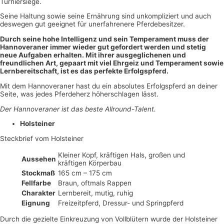
Turniersiege.
Seine Haltung sowie seine Ernährung sind unkompliziert und auch
deswegen gut geeignet für unerfahrenere Pferdebesitzer.
Durch seine hohe Intelligenz und sein Temperament muss der
Hannoveraner immer wieder gut gefordert werden und stetig
neue Aufgaben erhalten. Mit ihrer ausgeglichenen und
freundlichen Art, gepaart mit viel Ehrgeiz und Temperament sowie
Lernbereitschaft, ist es das perfekte Erfolgspferd.
Mit dem Hannoveraner hast du ein absolutes Erfolgspferd an deiner
Seite, was jedes Pferdeherz höherschlagen lässt.
Der Hannoveraner ist das beste Allround-Talent.
Holsteiner
Steckbrief vom Holsteiner
Kleiner Kopf, kräftigen Hals, großen und
Aussehen
kräftigen Körperbau
Stockmaß
165 cm – 175 cm
Fellfarbe
Braun, oftmals Rappen
Charakter
Lernbereit, mutig, ruhig
Eignung
Freizeitpferd, Dressur- und Springpferd
Durch die gezielte Einkreuzung von Vollblütern wurde der Holsteiner