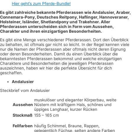
Hier geht’s zum Pferde-Bundle!
Es gibt zahlreiche bekannte Pferderassen wie Andalusier, Araber,
Connemara-Pony, Deutsches Reitpony, Haflinger, Hannoveraner,
Holsteiner, Isländer, Shetlandpony und Trakehner. Aller
Pferderassen unterscheiden sich in Form vom Aussehen,
Charakter und ihren einzigartigen Besonderheiten.
Es gibt eine Menge verschiedener Pferderassen. Dort den Überblick
zu behalten, ist oftmals gar nicht so leicht. In der Regel kennen viele
nur die Namen der Pferderassen aber oftmals nicht deren Eignung
oder deren Besonderheiten. Damit du einen Überblick über die
bekanntesten Pferderassen bekommst und welche einzigartigen
Charaktere und Besonderheiten die jeweiligen Pferderassen
auszeichnen, haben wir hier die perfekte Übersicht für dich
geschaffen.
Andalusier
Steckbrief vom Andalusier
muskulöser und eleganter Körperbau, weite
Aussehen
Nüstern mit kräftigem Hals, schönes und
üppiges Langhaar, kurzer Rücken
Stockmaß
155 – 165 cm
Fellfarben
häufig Schimmel, Braune, Rappen,
gelegentlich Füchse, selten andere Farben