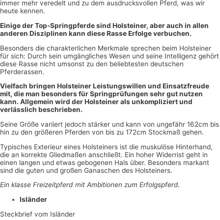
immer mehr veredelt und zu dem ausdrucksvollen Pferd, was wir
heute kennen.
Einige der Top-Springpferde sind Holsteiner, aber auch in allen
anderen Disziplinen kann diese Rasse Erfolge verbuchen.
Besonders die charakterlichen Merkmale sprechen beim Holsteiner
für sich: Durch sein umgängliches Wesen und seine Intelligenz gehört
diese Rasse nicht umsonst zu den beliebtesten deutschen
Pferderassen.
Vielfach bringen Holsteiner Leistungswillen und Einsatzfreude
mit, die man besonders für Springprüfungen sehr gut nutzen
kann. Allgemein wird der Holsteiner als unkompliziert und
verlässlich beschrieben.
Seine Größe variiert jedoch stärker und kann von ungefähr 162cm bis
hin zu den größeren Pferden von bis zu 172cm Stockmaß gehen.
Typisches Exterieur eines Holsteiners ist die muskulöse Hinterhand,
die an korrekte Gliedmaßen anschließt. Ein hoher Widerrist geht in
einen langen und etwas gebogenen Hals über. Besonders markant
sind die guten und großen Ganaschen des Holsteiners.
Ein klasse Freizeitpferd mit Ambitionen zum Erfolgspferd.
Isländer
Steckbrief vom Isländer