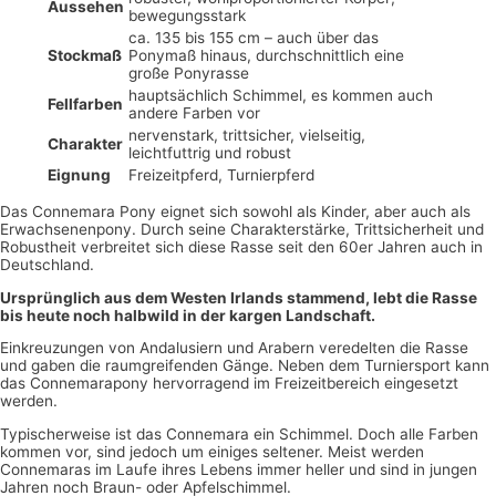
Aussehen
bewegungsstark
ca. 135 bis 155 cm – auch über das
Stockmaß
Ponymaß hinaus, durchschnittlich eine
große Ponyrasse
hauptsächlich Schimmel, es kommen auch
Fellfarben
andere Farben vor
nervenstark, trittsicher, vielseitig,
Charakter
leichtfuttrig und robust
Eignung
Freizeitpferd, Turnierpferd
Das Connemara Pony eignet sich sowohl als Kinder, aber auch als
Erwachsenenpony. Durch seine Charakterstärke, Trittsicherheit und
Robustheit verbreitet sich diese Rasse seit den 60er Jahren auch in
Deutschland.
Ursprünglich aus dem Westen Irlands stammend, lebt die Rasse
bis heute noch halbwild in der kargen Landschaft.
Einkreuzungen von Andalusiern und Arabern veredelten die Rasse
und gaben die raumgreifenden Gänge. Neben dem Turniersport kann
das Connemarapony hervorragend im Freizeitbereich eingesetzt
werden.
Typischerweise ist das Connemara ein Schimmel. Doch alle Farben
kommen vor, sind jedoch um einiges seltener. Meist werden
Connemaras im Laufe ihres Lebens immer heller und sind in jungen
Jahren noch Braun- oder Apfelschimmel.