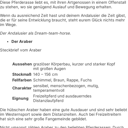
Diese Pferderasse liebt es, mit ihren Artgenossen in einem Offenstall
zu stehen, wo sie genügend Auslauf und Bewegung erhalten.
Wenn du ausreichend Zeit hast und deinem Andalusier die Zeit gibst,
die er für seine Entwicklung braucht, steht eurem Glück nichts mehr
im Wege.
Der Andalusier als Dream-team-horse.
Der Araber
Steckbrief vom Araber
Aussehen
graziöser Körperbau, kurzer und starker Kopf
mit großen Augen
Stockmaß
140 – 156 cm
Fellfarben
Schimmel, Braun, Rappe, Fuchs
sensibel, menschenbezogen, mutig,
Charakter
temperamentvoll
Freizeitpferd und ausdauerndes
Eignung
Distanzlaufpferd
Die hübschen Araber haben eine gute Ausdauer und sind sehr beliebt
im Westernsport sowie dem Distanzreiten. Auch bei Freizeitreitern
hat sich eine sehr große Fangemeinde gebildet.
Nicht umsonst zählen Araber zu den beliebten Pferderassen: Durch