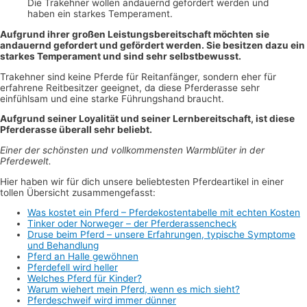
Die Trakehner wollen andauernd gefordert werden und
haben ein starkes Temperament.
Aufgrund ihrer großen Leistungsbereitschaft möchten sie
andauernd gefordert und gefördert werden. Sie besitzen dazu ein
starkes Temperament und sind sehr selbstbewusst.
Trakehner sind keine Pferde für Reitanfänger, sondern eher für
erfahrene Reitbesitzer geeignet, da diese Pferderasse sehr
einfühlsam und eine starke Führungshand braucht.
Aufgrund seiner Loyalität und seiner Lernbereitschaft, ist diese
Pferderasse überall sehr beliebt.
Einer der schönsten und vollkommensten Warmblüter in der
Pferdewelt.
Hier haben wir für dich unsere beliebtesten Pferdeartikel in einer
tollen Übersicht zusammengefasst:
Was kostet ein Pferd – Pferdekostentabelle mit echten Kosten
Tinker oder Norweger – der Pferderassencheck
Druse beim Pferd – unsere Erfahrungen, typische Symptome
und Behandlung
Pferd an Halle ge
w
öhnen
Pferdefell wird heller
Welches Pferd für Kinder?
Warum wiehert mein Pferd, wenn es mich sieht?
Pferdeschweif wird imme
r
dünner