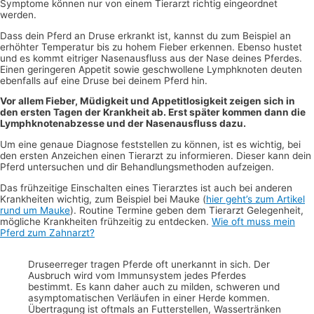
Symptome können nur von einem Tierarzt richtig eingeordnet
werden.
Dass dein Pferd an Druse erkrankt ist, kannst du zum Beispiel an
erhöhter Temperatur bis zu hohem Fieber erkennen. Ebenso hustet
und es kommt eitriger Nasenausfluss aus der Nase deines Pferdes.
Einen geringeren Appetit sowie geschwollene Lymphknoten deuten
ebenfalls auf eine Druse bei deinem Pferd hin.
Vor allem Fieber, Müdigkeit und Appetitlosigkeit zeigen sich in
den ersten Tagen der Krankheit ab. Erst später kommen dann die
Lymphknotenabzesse und der Nasenausfluss dazu.
Um eine genaue Diagnose feststellen zu können, ist es wichtig, bei
den ersten Anzeichen einen Tierarzt zu informieren. Dieser kann dein
Pferd untersuchen und dir Behandlungsmethoden aufzeigen.
Das frühzeitige Einschalten eines Tierarztes ist auch bei anderen
Krankheiten wichtig, zum Beispiel bei Mauke (
hier geht’s zum Artikel
rund um Mauke
). Routine Termine geben dem Tierarzt Gelegenheit,
mögliche Krankheiten frühzeitig zu entdecken.
Wie oft muss mein
Pferd zum Zahnarzt?
Druseerreger tragen Pferde oft unerkannt in sich. Der
Ausbruch wird vom Immunsystem jedes Pferdes
bestimmt. Es kann daher auch zu milden, schweren und
asymptomatischen Verläufen in einer Herde kommen.
Übertragung ist oftmals an Futterstellen, Wassertränken