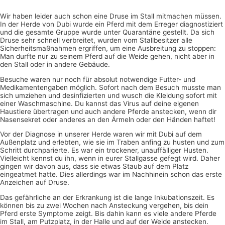
Wir haben leider auch schon eine Druse im Stall mitmachen müssen.
In der Herde von Dubi wurde ein Pferd mit dem Erreger diagnostiziert
und die gesamte Gruppe wurde unter Quarantäne gestellt. Da sich
Druse sehr schnell verbreitet, wurden vom Stallbesitzer alle
Sicherheitsmaßnahmen ergriffen, um eine Ausbreitung zu stoppen:
Man durfte nur zu seinem Pferd auf die Weide gehen, nicht aber in
den Stall oder in andere Gebäude.
Besuche waren nur noch für absolut notwendige Futter- und
Medikamentengaben möglich. Sofort nach dem Besuch musste man
sich umziehen und desinfizierten und wusch die Kleidung sofort mit
einer Waschmaschine. Du kannst das Virus auf deine eigenen
Haustiere übertragen und auch andere Pferde anstecken, wenn dir
Nasensekret oder anderes an den Ärmeln oder den Händen haftet!
Vor der Diagnose in unserer Herde waren wir mit Dubi auf dem
Außenplatz und erlebten, wie sie im Traben anfing zu husten und zum
Schritt durchparierte. Es war ein trockener, unauffälliger Husten.
Vielleicht kennst du ihn, wenn in eurer Stallgasse gefegt wird. Daher
gingen wir davon aus, dass sie etwas Staub auf dem Platz
eingeatmet hatte. Dies allerdings war im Nachhinein schon das erste
Anzeichen auf Druse.
Das gefährliche an der Erkrankung ist die lange Inkubationszeit. Es
können bis zu zwei Wochen nach Ansteckung vergehen, bis dein
Pferd erste Symptome zeigt. Bis dahin kann es viele andere Pferde
im Stall, am Putzplatz, in der Halle und auf der Weide anstecken.