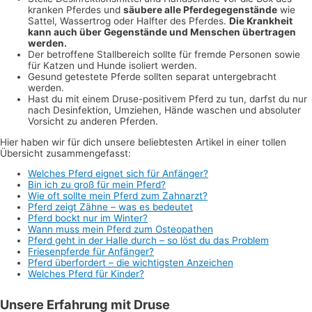
kranken Pferdes und
säubere alle Pferdegegenstände
wie
Sattel, Wassertrog oder Halfter des Pferdes.
Die Krankheit
kann auch über Gegenstände und Menschen übertragen
werden.
Der betroffene Stallbereich sollte für fremde Personen sowie
für Katzen und Hunde isoliert werden.
Gesund getestete Pferde sollten separat untergebracht
werden.
Hast du mit einem Druse-positivem Pferd zu tun, darfst du nur
nach Desinfektion, Umziehen, Hände waschen und absoluter
Vorsicht zu anderen Pferden.
Hier haben wir für dich unsere beliebtesten Artikel in einer tollen
Übersicht zusammengefasst:
Welches Pferd eignet sich für Anfänger?
Bin ich zu groß für mein Pferd?
Wie oft sollte mein Pferd zum Zahnarzt?
Pferd zeigt Zähne – was es bedeutet
Pferd bockt nur im Winter?
Wann muss mein Pferd z
u
m Osteopathen
Pferd geht in der Halle durch – so löst du das Problem
Friesenpferde für Anfänger?
Pferd überfordert – die wichtigsten Anzeichen
Welches Pferd für Kinder?
Unsere Erfahrung mit Druse