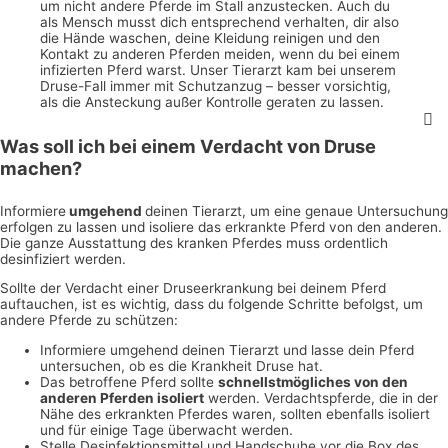
um nicht andere Pferde im Stall anzustecken. Auch du
als Mensch musst dich entsprechend verhalten, dir also
die Hände waschen, deine Kleidung reinigen und den
Kontakt zu anderen Pferden meiden, wenn du bei einem
infizierten Pferd warst. Unser Tierarzt kam bei unserem
Druse-Fall immer mit Schutzanzug – besser vorsichtig,
als die Ansteckung außer Kontrolle geraten zu lassen.
Was soll ich bei einem Verdacht von Druse
machen?
Informiere
umgehend
deinen Tierarzt, um eine genaue Untersuchung
erfolgen zu lassen und isoliere das erkrankte Pferd von den anderen.
Die ganze Ausstattung des kranken Pferdes muss ordentlich
desinfiziert werden.
Sollte der Verdacht einer Druseerkrankung bei deinem Pferd
auftauchen, ist es wichtig, dass du folgende Schritte befolgst, um
andere Pferde zu schützen:
Informiere umgehend deinen Tierarzt und lasse dein Pferd
untersuchen, ob es die Krankheit Druse hat.
Das betroffene Pferd sollte
schnellstmögliches von den
anderen Pferden isoliert
werden. Verdachtspferde, die in der
Nähe des erkrankten Pferdes waren, sollten ebenfalls isoliert
und für einige Tage überwacht werden.
Stelle Desinfektionsmittel und Handschuhe vor die Box des