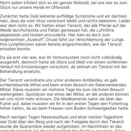
Nicht selten infiziert sich so ein ganzer Reitstall, bei uns war es zum
Glück nur unsere Herde im Offenstall.
Zunächst hatte Dubi keinerlei auffällige Symptome und wir dachten
naiv, dass sie vom Virus verschont bleibt und nichts bekommt. Leider
war dem nicht so. Wir hatten einen Tierarzt, der alle Pferde auf der
Weide durchcheckte und Fieber gemessen hat, die Luftröhre
abgetastet und Husten provozierte. Hier kam es doch zum
sogenannten „Auswurf“, Druse führt zur Verschleimung der Lunge.
Ihre Lymphknoten waren bereits angeschwollen, wie der Tierarzt
ertasten konnte.
Da sie erst vier war, war ihr Immunsystem noch nicht vollständig
ausgereift, dennoch hatte sie Glück und blieb von einem schlimmen
Verlauf mit Entzündungen verschont, da zeitnah ein Tierarzt mit der
Behandlung ansetzte.
Der Tierarzt verordnete uns unter anderem Antibiotika, es gab
schleimlösende Mittel und beim ersten Besuch ein fiebersenkendes
Mittel. Diese mussten wir mehrere Tage bis zum nächsten Besuch
weitergeben. Sputolysin war eines der Mittel, an die anderen können
wir uns nicht mehr erinnern. Die Medikamente nahm sie über das
Futter auf, dabei mussten wir ihr in den ersten Tagen den Futtertrog
höher halten, da sie beim Fressen vom Boden Schwierigkeiten hatte.
Nach wenigen Tagen Nasenausfluss und einer matten Tagesform
war Dubi über den Berg und nach der Freigabe durch den Tierarzt
wurde die Quarantäne wieder aufgehoben. Im Nachhinein ist das
schnelle Handeln bei dieser Krankheit das Positive gewesen. Einen