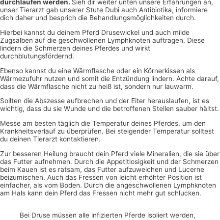
durchlaufen werden.
Sieh dir weiter unten unsere Erfahrungen an,
unser Tierarzt gab unserer Stute Dubi auch Antibiotika, informiere
dich daher und besprich die Behandlungsmöglichkeiten durch.
Hierbei kannst du deinem Pferd Drusewickel und auch milde
Zugsalben auf die geschwollenen Lymphknoten auftragen. Diese
lindern die Schmerzen deines Pferdes und wirkt
durchblutungsfördernd.
Ebenso kannst du eine Wärmflasche oder ein Körnerkissen als
Wärmezufuhr nutzen und somit die Entzündung lindern. Achte darauf,
dass die Wärmflasche nicht zu heiß ist, sondern nur lauwarm.
Sollten die Abszesse aufbrechen und der Eiter herauslaufen, ist es
wichtig, dass du sie Wunde und die betroffenen Stellen sauber hältst.
Messe am besten täglich die Temperatur deines Pferdes, um den
Krankheitsverlauf zu überprüfen. Bei steigender Temperatur solltest
du deinen Tierarzt kontaktieren.
Zur besseren Heilung braucht dein Pferd viele Mineralien, die sie über
das Futter aufnehmen. Durch die Appetitlosigkeit und der Schmerzen
beim Kauen ist es ratsam, das Futter aufzuweichen und Lucerne
beizumischen. Auch das Fressen von leicht erhöhter Position ist
einfacher, als vom Boden. Durch die angeschwollenen Lymphknoten
am Hals kann dein Pferd das Fressen nicht mehr gut schlucken.
Bei Druse müssen alle infizierten Pferde isoliert werden,