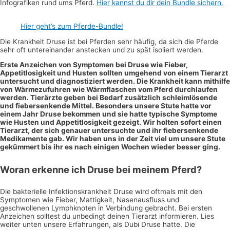
Infografiken rund ums Pferd.
Hier kannst du dir dein Bundle sichern.
Hier geht’s zum Pferde-Bundle!
Die Krankheit Druse ist bei Pferden sehr häufig, da sich die Pferde
sehr oft untereinander anstecken und zu spät isoliert werden.
Erste Anzeichen von Symptomen bei Druse wie Fieber,
Appetitlosigkeit und Husten sollten umgehend von einem Tierarzt
untersucht und diagnostiziert werden. Die Krankheit kann mithilfe
von Wärmezufuhren wie Wärmflaschen vom Pferd durchlaufen
werden. Tierärzte geben bei Bedarf zusätzlich schleimlösende
und fiebersenkende Mittel. Besonders unsere Stute hatte vor
einem Jahr Druse bekommen und sie hatte typische Symptome
wie Husten und Appetitlosigkeit gezeigt. Wir holten sofort einen
Tierarzt, der sich genauer untersuchte und ihr fiebersenkende
Medikamente gab. Wir haben uns in der Zeit viel um unsere Stute
gekümmert bis ihr es nach einigen Wochen wieder besser ging.
Woran erkenne ich Druse bei meinem Pferd?
Die bakterielle Infektionskrankheit Druse wird oftmals mit den
Symptomen wie Fieber, Mattigkeit, Nasenausfluss und
geschwollenen Lymphknoten in Verbindung gebracht. Bei ersten
Anzeichen solltest du unbedingt deinen Tierarzt informieren. Lies
weiter unten unsere Erfahrungen, als Dubi Druse hatte. Die