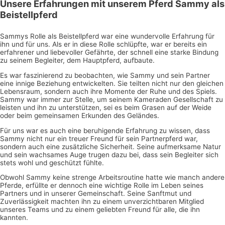
Unsere Erfahrungen mit unserem Pferd Sammy als
Beistellpferd
Sammys Rolle als Beistellpferd war eine wundervolle Erfahrung für
ihn und für uns. Als er in diese Rolle schlüpfte, war er bereits ein
erfahrener und liebevoller Gefährte, der schnell eine starke Bindung
zu seinem Begleiter, dem Hauptpferd, aufbaute.
Es war faszinierend zu beobachten, wie Sammy und sein Partner
eine innige Beziehung entwickelten. Sie teilten nicht nur den gleichen
Lebensraum, sondern auch ihre Momente der Ruhe und des Spiels.
Sammy war immer zur Stelle, um seinem Kameraden Gesellschaft zu
leisten und ihn zu unterstützen, sei es beim Grasen auf der Weide
oder beim gemeinsamen Erkunden des Geländes.
Für uns war es auch eine beruhigende Erfahrung zu wissen, dass
Sammy nicht nur ein treuer Freund für sein Partnerpferd war,
sondern auch eine zusätzliche Sicherheit. Seine aufmerksame Natur
und sein wachsames Auge trugen dazu bei, dass sein Begleiter sich
stets wohl und geschützt fühlte.
Obwohl Sammy keine strenge Arbeitsroutine hatte wie manch andere
Pferde, erfüllte er dennoch eine wichtige Rolle im Leben seines
Partners und in unserer Gemeinschaft. Seine Sanftmut und
Zuverlässigkeit machten ihn zu einem unverzichtbaren Mitglied
unseres Teams und zu einem geliebten Freund für alle, die ihn
kannten.