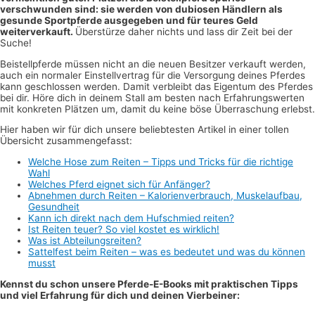
verschwunden sind: sie werden von dubiosen Händlern als
gesunde Sportpferde ausgegeben und für teures Geld
weiterverkauft.
Überstürze daher nichts und lass dir Zeit bei der
Suche!
Beistellpferde müssen nicht an die neuen Besitzer verkauft werden,
auch ein normaler Einstellvertrag für die Versorgung deines Pferdes
kann geschlossen werden. Damit verbleibt das Eigentum des Pferdes
bei dir. Höre dich in deinem Stall am besten nach Erfahrungswerten
mit konkreten Plätzen um, damit du keine böse Überraschung erlebst.
Hier haben wir für dich unsere beliebtesten Artikel in einer tollen
Übersicht zusammengefasst:
Welche Hose zum Reiten – Tipps und Tricks für die richtige
Wahl
Welches Pferd eignet sich für Anfänger?
Abnehmen durch Reiten – Kalorienverbrauch, Muskelaufbau,
Gesundheit
Kann ich direkt nach dem Hufschmied reiten?
Ist Reiten teuer? So viel kostet es wirklich!
Was ist Abteilungsreiten?
Sattelfest beim Reiten – was es bedeutet und was du können
musst
Kennst du schon unsere Pferde-E-Books mit praktischen Tipps
und viel Erfahrung für dich und deinen Vierbeiner: