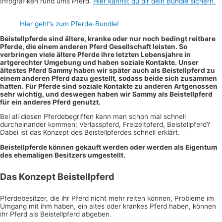
Infografiken rund ums Pferd.
Hier kannst du dir dein Bundle sichern.
Hier geht’s zum Pferde-Bundle!
Beistellpferde sind ältere, kranke oder nur noch bedingt reitbare
Pferde, die einem anderen Pferd Gesellschaft leisten. So
verbringen viele ältere Pferde ihre letzten Lebensjahre in
artgerechter Umgebung und haben soziale Kontakte. Unser
ältestes Pferd Sammy haben wir später auch als Beistellpferd zu
einem anderen Pferd dazu gestellt, sodass beide sich zusammen
hatten. Für Pferde sind soziale Kontakte zu anderen Artgenossen
sehr wichtig, und deswegen haben wir Sammy als Beistellpferd
für ein anderes Pferd genutzt.
Bei all diesen Pferdebegriffen kann man schon mal schnell
durcheinander kommen: Verlasspferd, Freizeitpferd, Beistellpferd?
Dabei ist das Konzept des Beistellpferdes schnell erklärt.
Beistellpferde können gekauft werden oder werden als Eigentum
des ehemaligen Besitzers umgestellt.
Das Konzept Beistellpferd
Pferdebesitzer, die ihr Pferd nicht mehr reiten können, Probleme im
Umgang mit ihm haben, ein altes oder krankes Pferd haben, können
ihr Pferd als Beistellpferd abgeben.