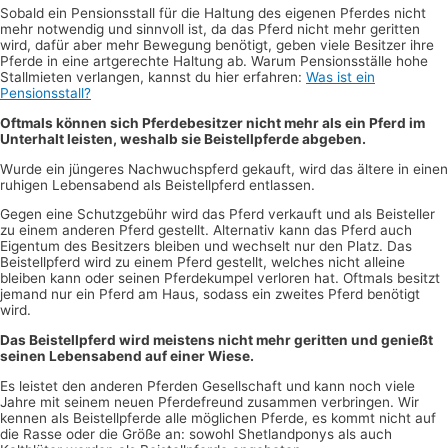
Sobald ein Pensionsstall für die Haltung des eigenen Pferdes nicht
mehr notwendig und sinnvoll ist, da das Pferd nicht mehr geritten
wird, dafür aber mehr Bewegung benötigt, geben viele Besitzer ihre
Pferde in eine artgerechte Haltung ab. Warum Pensionsställe hohe
Stallmieten verlangen, kannst du hier erfahren:
Was ist ein
Pensionsstall?
Oftmals können sich Pferdebesitzer nicht mehr als ein Pferd im
Unterhalt leisten, weshalb sie Beistellpferde abgeben.
Wurde ein jüngeres Nachwuchspferd gekauft, wird das ältere in einen
ruhigen Lebensabend als Beistellpferd entlassen.
Gegen eine Schutzgebühr wird das Pferd verkauft und als Beisteller
zu einem anderen Pferd gestellt. Alternativ kann das Pferd auch
Eigentum des Besitzers bleiben und wechselt nur den Platz. Das
Beistellpferd wird zu einem Pferd gestellt, welches nicht alleine
bleiben kann oder seinen Pferdekumpel verloren hat. Oftmals besitzt
jemand nur ein Pferd am Haus, sodass ein zweites Pferd benötigt
wird.
Das Beistellpferd wird meistens nicht mehr geritten und genießt
seinen Lebensabend auf einer Wiese.
Es leistet den anderen Pferden Gesellschaft und kann noch viele
Jahre mit seinem neuen Pferdefreund zusammen verbringen. Wir
kennen als Beistellpferde alle möglichen Pferde, es kommt nicht auf
die Rasse oder die Größe an: sowohl Shetlandponys als auch