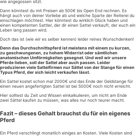
wie angegossen sitzt.
Dann könntest du mit Preisen ab 500€ bis Open End rechnen. Es
hängt auch von deiner Vorliebe ab und welche Sparte der Reiterei du
einschlagen möchtest. Hier könntest du wirklich Glück haben und
einen kompetenten Sattler, der dir einen Sattel verkauft, der euch ein
Leben lang passen wird.
Doch das ist (wie wir es selber kennen) leider reines Wunschdenken!
Denn das Durchschnittspferd ist meistens mit einem zu kurzen,
zu geschwungenen, zu hohem Widerrist oder sämtlichen
anatomischen Umförmigkeiten gesegnet. Und weil wir unsere
Pferde lieben, soll der Sattel aber auch passen. Leider
produzieren viele Sattelfirmen nur Sättel von der Stange für einen
Typus Pferd, der sich leicht verkaufen lässt.
Ein Sattel kostet schon mal 2000€ und das Ende der Geldstange für
einen neuen angefertigten Sattel ist bei 5000€ noch nicht erreicht.
Hier solltest du Zeit und Wissen einkalkulieren, um nicht am Ende
zwei Sättel kaufen zu müssen, was alles nur noch teurer macht.
Fazit – dieses Gehalt brauchst du für ein eigenes
Pferd
Ein Pferd verschlingt monatlich einiges an Kosten. Viele Kosten sind