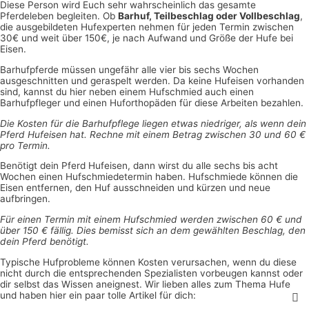
Diese Person wird Euch sehr wahrscheinlich das gesamte
Pferdeleben begleiten. Ob
Barhuf, Teilbeschlag oder Vollbeschlag
,
die ausgebildeten Hufexperten nehmen für jeden Termin zwischen
30€ und weit über 150€, je nach Aufwand und Größe der Hufe bei
Eisen.
Barhufpferde müssen ungefähr alle vier bis sechs Wochen
ausgeschnitten und geraspelt werden. Da keine Hufeisen vorhanden
sind, kannst du hier neben einem Hufschmied auch einen
Barhufpfleger und einen Huforthopäden für diese Arbeiten bezahlen.
Die Kosten für die Barhufpflege liegen etwas niedriger, als wenn dein
Pferd Hufeisen hat. Rechne mit einem Betrag zwischen 30 und 60 €
pro Termin.
Benötigt dein Pferd Hufeisen, dann wirst du alle sechs bis acht
Wochen einen Hufschmiedetermin haben. Hufschmiede können die
Eisen entfernen, den Huf ausschneiden und kürzen und neue
aufbringen.
Für einen Termin mit einem Hufschmied werden zwischen 60 € und
über 150 € fällig. Dies bemisst sich an dem gewählten Beschlag, den
dein Pferd benötigt.
Typische Hufprobleme können Kosten verursachen, wenn du diese
nicht durch die entsprechenden Spezialisten vorbeugen kannst oder
dir selbst das Wissen aneignest. Wir lieben alles zum Thema Hufe
und haben hier ein paar tolle Artikel für dich: