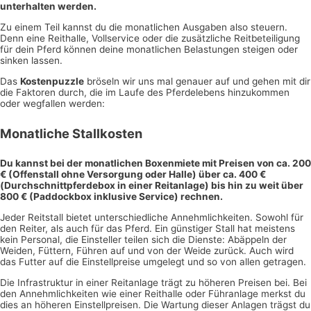
unterhalten werden.
Zu einem Teil kannst du die monatlichen Ausgaben also steuern.
Denn eine Reithalle, Vollservice oder die zusätzliche Reitbeteiligung
für dein Pferd können deine monatlichen Belastungen steigen oder
sinken lassen.
Das
Kostenpuzzle
bröseln wir uns mal genauer auf und gehen mit dir
die Faktoren durch, die im Laufe des Pferdelebens hinzukommen
oder wegfallen werden:
Monatliche Stallkosten
Du kannst bei der monatlichen Boxenmiete mit Preisen von ca. 200
€ (Offenstall ohne Versorgung oder Halle) über ca. 400 €
(Durchschnittpferdebox in einer Reitanlage) bis hin zu weit über
800 € (Paddockbox inklusive Service) rechnen.
Jeder Reitstall bietet unterschiedliche Annehmlichkeiten. Sowohl für
den Reiter, als auch für das Pferd. Ein günstiger Stall hat meistens
kein Personal, die Einsteller teilen sich die Dienste: Abäppeln der
Weiden, Füttern, Führen auf und von der Weide zurück. Auch wird
das Futter auf die Einstellpreise umgelegt und so von allen getragen.
Die Infrastruktur in einer Reitanlage trägt zu höheren Preisen bei. Bei
den Annehmlichkeiten wie einer Reithalle oder Führanlage merkst du
dies an höheren Einstellpreisen. Die Wartung dieser Anlagen trägst du