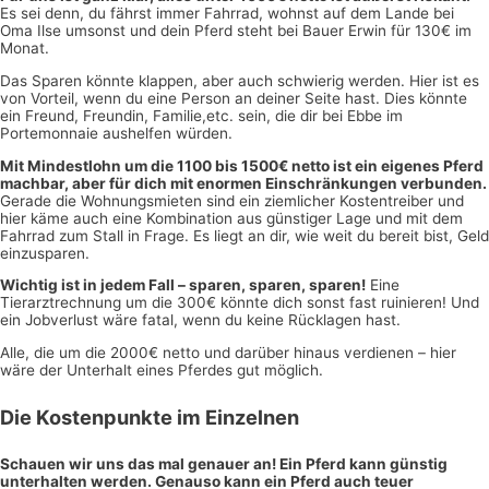
Es sei denn, du fährst immer Fahrrad, wohnst auf dem Lande bei
Oma Ilse umsonst und dein Pferd steht bei Bauer Erwin für 130€ im
Monat.
Das Sparen könnte klappen, aber auch schwierig werden. Hier ist es
von Vorteil, wenn du eine Person an deiner Seite hast. Dies könnte
ein Freund, Freundin, Familie,etc. sein, die dir bei Ebbe im
Portemonnaie aushelfen würden.
Mit Mindestlohn um die 1100 bis 1500€ netto ist ein eigenes Pferd
machbar, aber für dich mit enormen Einschränkungen verbunden.
Gerade die Wohnungsmieten sind ein ziemlicher Kostentreiber und
hier käme auch eine Kombination aus günstiger Lage und mit dem
Fahrrad zum Stall in Frage. Es liegt an dir, wie weit du bereit bist, Geld
einzusparen.
Wichtig ist in jedem Fall – sparen, sparen, sparen!
Eine
Tierarztrechnung um die 300€ könnte dich sonst fast ruinieren! Und
ein Jobverlust wäre fatal, wenn du keine Rücklagen hast.
Alle, die um die 2000€ netto und darüber hinaus verdienen – hier
wäre der Unterhalt eines Pferdes gut möglich.
Die Kostenpunkte im Einzelnen
Schauen wir uns das mal genauer an! Ein Pferd kann günstig
unterhalten werden. Genauso kann ein Pferd auch teuer