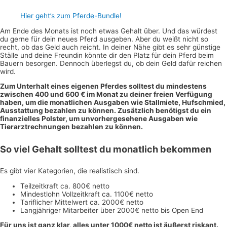
Hier geht’s zum Pferde-Bundle!
Am Ende des Monats ist noch etwas Gehalt über. Und das würdest
du gerne für dein neues Pferd ausgeben. Aber du weißt nicht so
recht, ob das Geld auch reicht. In deiner Nähe gibt es sehr günstige
Ställe und deine Freundin könnte dir den Platz für dein Pferd beim
Bauern besorgen. Dennoch überlegst du, ob dein Geld dafür reichen
wird.
Zum Unterhalt eines eigenen Pferdes solltest du mindestens
zwischen 400 und 600 € im Monat zu deiner freien Verfügung
haben, um die monatlichen Ausgaben wie Stallmiete, Hufschmied,
Ausstattung bezahlen zu können. Zusätzlich benötigst du ein
finanzielles Polster, um unvorhergesehene Ausgaben wie
Tierarztrechnungen bezahlen zu können.
So viel Gehalt solltest du monatlich bekommen
Es gibt vier Kategorien, die realistisch sind.
Teilzeitkraft ca. 800€ netto
Mindestlohn Vollzeitkraft ca. 1100€ netto
Tariflicher Mittelwert ca. 2000€ netto
Langjähriger Mitarbeiter über 2000€ netto bis Open End
Für uns ist ganz klar, alles unter 1000€ netto ist äußerst riskant.