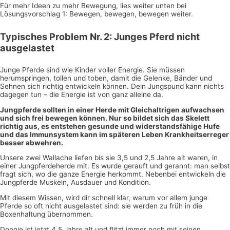
Für mehr Ideen zu mehr Bewegung, lies weiter unten bei
Lösungsvorschlag 1: Bewegen, bewegen, bewegen weiter.
Typisches Problem Nr. 2: Junges Pferd nicht
ausgelastet
Junge Pferde sind wie Kinder voller Energie. Sie müssen
herumspringen, tollen und toben, damit die Gelenke, Bänder und
Sehnen sich richtig entwickeln können. Dein Jungspund kann nichts
dagegen tun – die Energie ist von ganz alleine da.
Jungpferde sollten in einer Herde mit Gleichaltrigen aufwachsen
und sich frei bewegen können. Nur so bildet sich das Skelett
richtig aus, es entstehen gesunde und widerstandsfähige Hufe
und das Immunsystem kann im späteren Leben Krankheitserreger
besser abwehren.
Unsere zwei Wallache liefen bis sie 3,5 und 2,5 Jahre alt waren, in
einer Jungpferdeherde mit. Es wurde gerauft und gerannt: man selbst
fragt sich, wo die ganze Energie herkommt. Nebenbei entwickeln die
Jungpferde Muskeln, Ausdauer und Kondition.
Mit diesem Wissen, wird dir schnell klar, warum vor allem junge
Pferde so oft nicht ausgelastet sind: sie werden zu früh in die
Boxenhaltung übernommen.
Doonie ist jetzt 4,5 Jahre alt und flitzt immer noch mit seinen