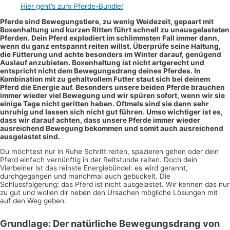
Hier geht’s zum Pferde-Bundle!
Pferde sind Bewegungstiere, zu wenig Weidezeit, gepaart mit
Boxenhaltung und kurzen Ritten führt schnell zu unausgelasteten
Pferden. Dein Pferd explodiert im schlimmsten Fall immer dann,
wenn du ganz entspannt reiten willst. Überprüfe seine Haltung,
die Fütterung und achte besonders im Winter darauf, genügend
Auslauf anzubieten. Boxenhaltung ist nicht artgerecht und
entspricht nicht dem Bewegungsdrang deines Pferdes. In
Kombination mit zu gehaltvollem Futter staut sich bei deinem
Pferd die Energie auf. Besonders unsere beiden Pferde brauchen
immer wieder viel Bewegung und wir spüren sofort, wenn wir sie
einige Tage nicht geritten haben. Oftmals sind sie dann sehr
unruhig und lassen sich nicht gut führen. Umso wichtiger ist es,
dass wir darauf achten, dass unsere Pferde immer wieder
ausreichend Bewegung bekommen und somit auch ausreichend
ausgelastet sind.
Du möchtest nur in Ruhe Schritt reiten, spazieren gehen oder dein
Pferd einfach vernünftig in der Reitstunde reiten. Doch dein
Vierbeiner ist das reinste Energiebündel: es wird gerannt,
durchgegangen und manchmal auch gebuckelt. Die
Schlussfolgerung: das Pferd ist nicht ausgelastet. Wir kennen das nur
zu gut und wollen dir neben den Ursachen mögliche Lösungen mit
auf den Weg geben.
Grundlage: Der natürliche Bewegungsdrang von