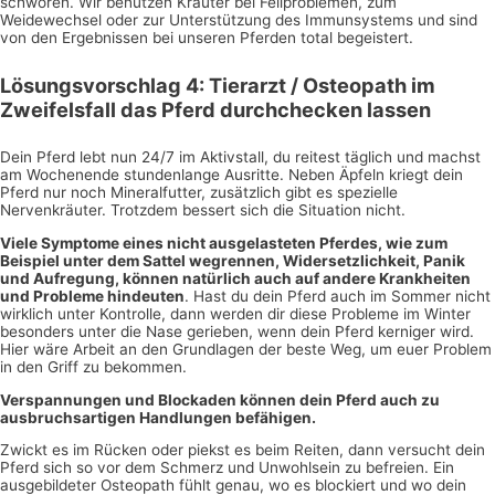
schwören. Wir benutzen Kräuter bei Fellproblemen, zum
Weidewechsel oder zur Unterstützung des Immunsystems und sind
von den Ergebnissen bei unseren Pferden total begeistert.
Lösungsvorschlag 4: Tierarzt / Osteopath im
Zweifelsfall das Pferd durchchecken lassen
Dein Pferd lebt nun 24/7 im Aktivstall, du reitest täglich und machst
am Wochenende stundenlange Ausritte. Neben Äpfeln kriegt dein
Pferd nur noch Mineralfutter, zusätzlich gibt es spezielle
Nervenkräuter. Trotzdem bessert sich die Situation nicht.
Viele Symptome eines nicht ausgelasteten Pferdes, wie zum
Beispiel unter dem Sattel wegrennen, Widersetzlichkeit, Panik
und Aufregung, können natürlich auch auf andere Krankheiten
und Probleme hindeuten
. Hast du dein Pferd auch im Sommer nicht
wirklich unter Kontrolle, dann werden dir diese Probleme im Winter
besonders unter die Nase gerieben, wenn dein Pferd kerniger wird.
Hier wäre Arbeit an den Grundlagen der beste Weg, um euer Problem
in den Griff zu bekommen.
Verspannungen und Blockaden können dein Pferd auch zu
ausbruchsartigen Handlungen befähigen.
Zwickt es im Rücken oder piekst es beim Reiten, dann versucht dein
Pferd sich so vor dem Schmerz und Unwohlsein zu befreien. Ein
ausgebildeter Osteopath fühlt genau, wo es blockiert und wo dein