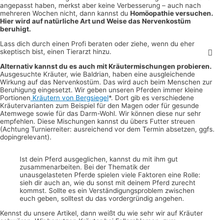
angepasst haben, merkst aber keine Verbesserung – auch nach
mehreren Wochen nicht, dann kannst du
Homöopathie versuchen.
Hier wird auf natürliche Art und Weise das Nervenkostüm
beruhigt.
Lass dich durch einen Profi beraten oder ziehe, wenn du eher
skeptisch bist, einen Tierarzt hinzu.
Alternativ kannst du es auch mit Kräutermischungen probieren.
Ausgesuchte Kräuter, wie Baldrian, haben eine ausgleichende
Wirkung auf das Nervenkostüm. Das wird auch beim Menschen zur
Beruhigung eingesetzt. Wir geben unseren Pferden immer kleine
Portionen
Kräutern von Bergsiegel
*. Dort gib es verschiedene
Kräutervarianten zum Beispiel für den Magen oder für gesunde
Atemwege sowie für das Darm-Wohl. Wir können diese nur sehr
empfehlen. Diese Mischungen kannst du übers Futter streuen
(Achtung Turnierreiter: ausreichend vor dem Termin absetzen, ggfs.
dopingrelevant).
Ist dein Pferd ausgeglichen, kannst du mit ihm gut
zusammenarbeiten. Bei der Thematik der
unausgelasteten Pferde spielen viele Faktoren eine Rolle:
sieh dir auch an, wie du sonst mit deinem Pferd zurecht
kommst. Sollte es ein Verständigungsproblem zwischen
euch geben, solltest du das vordergründig angehen.
Kennst du unsere Artikel, dann weißt du wie sehr wir auf Kräuter