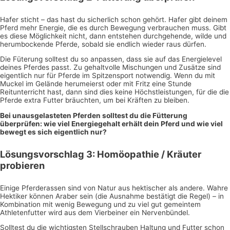
Hafer sticht – das hast du sicherlich schon gehört. Hafer gibt deinem
Pferd mehr Energie, die es durch Bewegung verbrauchen muss. Gibt
es diese Möglichkeit nicht, dann entstehen durchgehende, wilde und
herumbockende Pferde, sobald sie endlich wieder raus dürfen.
Die Füterung solltest du so anpassen, dass sie auf das Energielevel
deines Pferdes passt. Zu gehaltvolle Mischungen und Zusätze sind
eigentlich nur für Pferde im Spitzensport notwendig. Wenn du mit
Muckel im Gelände herumeierst oder mit Fritz eine Stunde
Reitunterricht hast, dann sind dies keine Höchstleistungen, für die die
Pferde extra Futter bräuchten, um bei Kräften zu bleiben.
Bei unausgelasteten Pferden solltest du die Fütterung
überprüfen: wie viel Energiegehalt erhält dein Pferd und wie viel
bewegt es sich eigentlich nur?
Lösungsvorschlag 3: Homöopathie / Kräuter
probieren
Einige Pferderassen sind von Natur aus hektischer als andere. Wahre
Hektiker können Araber sein (die Ausnahme bestätigt die Regel) – in
Kombination mit wenig Bewegung und zu viel gut gemeintem
Athletenfutter wird aus dem Vierbeiner ein Nervenbündel.
Solltest du die wichtigsten Stellschrauben Haltung und Futter schon