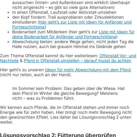
aussuchen (Innen- und Außenboxen sind wirklich überhaupt
nicht artgerecht – es gibt so viele gute Alternativen)
In einen Offenstall, Laufstall oder Aktivstall umziehen
den Kopf fordern: Trail ausprobieren oder Zirkuslektionen
einstudieren (
hier geht’s zur Liste mit Ideen für Anfänger und
Fortgeschrittene
)
Bodenarbeit zum Mitdenken (hier geht’s zur
Liste mit Ideen für
deine Bodenarbeit für Anfänger und Fortgeschrittene
)
Abwechslung bieten: andere Wege gehen, nicht jeden Tag die
Halle nutzen, auch bei grauem Himmel ins Gelände gehen
Zum Thema Offenstall kannst du hier weiterlesen:
Offenstall Vor- und
Nachteile
&
Pferd in Offenstall umstellen – darauf musst du achten
Hier geht’s zu unseren
Ideen für mehr Abwechslung mit dem Pferd
(nicht nur reiten, auch an der Hand).
Im Sommer kein Problem: Gas geben über die Wiese. Hat
dein Pferd im Winter die gleiche Bewegung? Meistens
nicht – was zu Problemen führt.
Wir kennen auch Pferde, die im Offenstall stehen und immer noch
Energie wie für zehn haben. Hier bringt noch mehr Bewegung nicht
den gewünschten Effekt. Lies daher bei Lösungsvorschlag 2 unten
weiter.
Lösungsvorschlag 2: Fütterung überprüfen