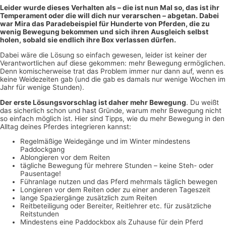
Leider wurde dieses Verhalten als – die ist nun Mal so, das ist ihr
Temperament oder die will dich nur verarschen – abgetan. Dabei
war Mira das Paradebeispiel für Hunderte von Pferden, die zu
wenig Bewegung bekommen und sich ihren Ausgleich selbst
holen, sobald sie endlich ihre Box verlassen dürfen.
Dabei wäre die Lösung so einfach gewesen, leider ist keiner der
Verantwortlichen auf diese gekommen: mehr Bewegung ermöglichen.
Denn komischerweise trat das Problem immer nur dann auf, wenn es
keine Weidezeiten gab (und die gab es damals nur wenige Wochen im
Jahr für wenige Stunden).
Der erste Lösungsvorschlag ist daher mehr Bewegung
. Du weißt
das sicherlich schon und hast Gründe, warum mehr Bewegung nicht
so einfach möglich ist. Hier sind Tipps, wie du mehr Bewegung in den
Alltag deines Pferdes integrieren kannst:
Regelmäßige Weidegänge und im Winter mindestens
Paddockgang
Ablongieren vor dem Reiten
tägliche Bewegung für mehrere Stunden – keine Steh- oder
Pausentage!
Führanlage nutzen und das Pferd mehrmals täglich bewegen
Longieren vor dem Reiten oder zu einer anderen Tageszeit
lange Spaziergänge zusätzlich zum Reiten
Reitbeteiligung oder Bereiter, Reitlehrer etc. für zusätzliche
Reitstunden
Mindestens eine Paddockbox als Zuhause für dein Pferd