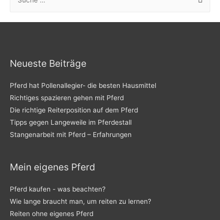
u
c
h
e
n
Neueste Beiträge
n
Pferd hat Pollenallegier- die besten Hausmittel
a
Richtiges spazieren gehen mit Pferd
c
Die richtige Reiterposition auf dem Pferd
h
Tipps gegen Langeweile im Pferdestall
:
Stangenarbeit mit Pferd – Erfahrungen
Mein eigenes Pferd
Pferd kaufen - was beachten?
Wie lange braucht man, um reiten zu lernen?
Reiten ohne eigenes Pferd