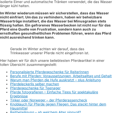
isolierte Eimer und automatische Tränken verwendet, die das Wasser
länger kühl halten.
Im Winter wiederum müssen wir sicherstellen, dass das Wasser
nicht einfriert. Um das zu verhindern, haben wir beheizbare
Wassertröge installiert, die das Wasser bei Minusgraden stets
flüssig halten. Ein gefrorenes Wasserbecken ist nicht nur für das
Pferd eine Quelle von Frustration, sondern kann auch zu
ernsthaften gesundheitlichen Problemen führen, wenn das Pferd
nicht ausreichend trinken kann.
Gerade im Winter achten wir darauf, dass das
Trinkwasser unserer Pferde nicht eingefroren ist.
Hier haben wir für dich unsere beliebtesten Pferdeartikel in einer
tollen Übersicht zusammengestellt:
Personalisierte Pferdegeschenke für ReiterInnen
Berufe mit Pferden: Voraussetzungen, Arbeitsalltag und Gehalt
Warum man Pferden die Hufe auskratzt – plus Anleitung
Pferdeleckerlis selber machen
Pferdegeschenke für Teenager
Pferde fotografieren – Einfache Tipps für spektakuläre
Ergebnisse
Tinker oder Norweger – der Pferderassencheck
Knoblauch für Pferde gegen Fliegen: Das steckt hinter dem
Hausmittel
Reitbeteiligung – ab welchem Alter sinnvoll?