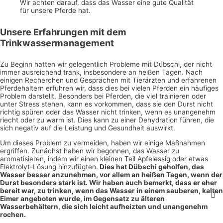
Wir achten darauf, dass das Wasser eine gute Qualität
für unsere Pferde hat.
Unsere Erfahrungen mit dem
Trinkwassermanagement
Zu Beginn hatten wir gelegentlich Probleme mit Dübschi, der nicht
immer ausreichend trank, insbesondere an heißen Tagen. Nach
einigen Recherchen und Gesprächen mit Tierärzten und erfahrenen
Pferdehaltern erfuhren wir, dass dies bei vielen Pferden ein häufiges
Problem darstellt. Besonders bei Pferden, die viel trainieren oder
unter Stress stehen, kann es vorkommen, dass sie den Durst nicht
richtig spüren oder das Wasser nicht trinken, wenn es unangenehm
riecht oder zu warm ist. Dies kann zu einer Dehydration führen, die
sich negativ auf die Leistung und Gesundheit auswirkt.
Um dieses Problem zu vermeiden, haben wir einige Maßnahmen
ergriffen. Zunächst haben wir begonnen, das Wasser zu
aromatisieren, indem wir einen kleinen Teil Apfelessig oder etwas
Elektrolyt-Lösung hinzufügten.
Dies hat Dübschi geholfen, das
Wasser besser anzunehmen, vor allem an heißen Tagen, wenn der
Durst besonders stark ist. Wir haben auch bemerkt, dass er eher
bereit war, zu trinken, wenn das Wasser in einem sauberen, kalten
Eimer angeboten wurde, im Gegensatz zu älteren
Wasserbehältern, die sich leicht aufheizten und unangenehm
rochen.